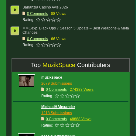
Bananzia Casino Avis 2026
0
0
Comments
88 Views
Rating:
MMOexp: Black Ops 7 Season 5 Update – Best Weapons & Meta
0
Changes
0
Comments
66 Views
Rating:
Top
MuzikSpace
Contributers
muzikspace
2079 Submissions
0 Comments
274383 Views
Rating:
MichealHAlexander
1218 Submissions
0 Comments
48888 Views
Rating: