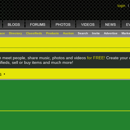
login
I
lace
Directory
Classifieds
Products
Auction
Search
Invite
Advertise
Marke
 meet people, share music, photos and videos
for FREE!
Create your o
ifieds, sell or buy items and much more!
s
•