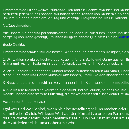
Ombreprom.de ist der weltweit führende Lieferant für Hochzeitskleider und Kleid
perfekt zu jedem Anlass passen. Wir haben schon Tonnen von Kleidern für Mäd
um Ihre Kleider für Ihren großen Tag und wichtige Ereignisse bei uns zu kaufen!
Maßgeschneidert
Alle unsere Kleider sind personalisierbar und jedes Teil wir durch unsere Meister
sorgfältig von Hand gefertigt, um Ihnen ausgezeichnete Qualität zu bieten.
Abend
Beste Qualität
Ombreprom beschäftigt nur die besten Schneider und erfahrenen Designer, die f
1. Wir wählen sorgfältig hochwertige Kugeln, Perlen, Stoffe und Garne aus, um 
Glanz und reichen Texturen in jedem Material, das wir für Ihr Kleid einsetzen.
2. Viele unserer Kleider haben wunderschöne Perlenstickereien am Ärmel, Obert
diese Kügelchen und Perlen kunstvoll anzunähen, um für Sie den klassischen oder
3. Rüschendetails sind nicht nur Verzierungen für Ihr Kleid, sie können eine Silh
4. Alle unsere Kleider sind vollständig gesäumt und strukturiert, so dass sie Ih
Rockteil haben eine starrere Fütterung, die mit weichem Stoff ausgekleidet ist, 
Exzellenter Kundenservice
Egal wer und wo Sie sind, wenn Sie eine Bestellung bei uns machen oder 
schnell wie möglich. Wir legen Wert auf den Kontakt zu unseren Partnern
da und wartet darauf, Ihnen behilflich zu sein. Ein Live-Chat ist 24 h am
Ihre Zufriedenheit ist unser oberstes Gebot.