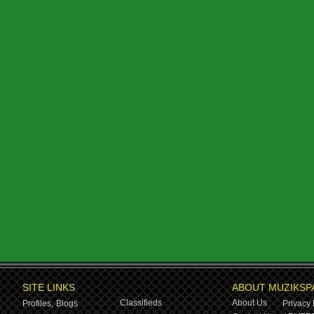
SITE LINKS
ABOUT MUZIKSP
Classifieds
About Us
Profiles,
Blogs
Privacy 