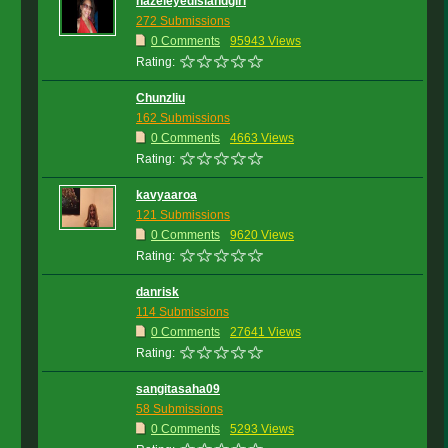
hazeleyedislandgirl
272 Submissions
0 Comments
95943 Views
Rating:
Chunzliu
162 Submissions
0 Comments
4663 Views
Rating:
kavyaaroa
121 Submissions
0 Comments
9620 Views
Rating:
danrisk
114 Submissions
0 Comments
27641 Views
Rating:
sangitasaha09
58 Submissions
0 Comments
5293 Views