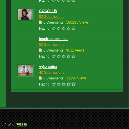
Rating:
COCO LUV
52 Submissions
0 Comments
180235 Views
Rating:
inspiredelements
50 Submissions
0 Comments
9611 Views
Rating:
vybz cobra
40 Submissions
0 Comments
33298 Views
Rating:
ne Profile
(FREE)