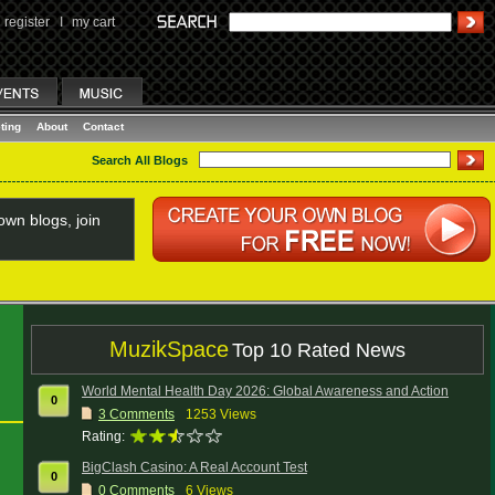
register
I
my cart
ting
About
Contact
Search All Blogs
wn blogs, join
MuzikSpace
Top 10 Rated News
World Mental Health Day 2026: Global Awareness and Action
0
3
Comments
1253 Views
Rating:
BigClash Casino: A Real Account Test
0
0
Comments
6 Views