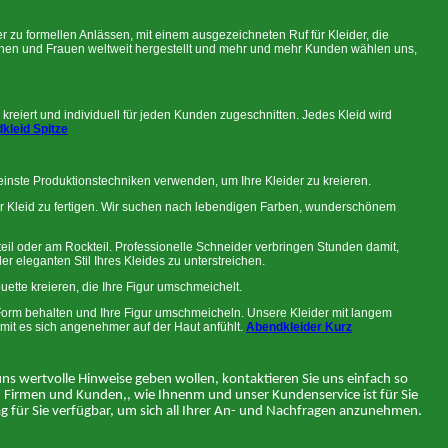
er zu formellen Anlässen, mit einem ausgezeichneten Ruf für Kleider, die
chen und Frauen weltweit hergestellt und mehr und mehr Kunden wählen uns,
 kreiert und individuell für jeden Kunden zugeschnitten. Jedes Kleid wird
kleid Spitze
einste Produktionstechniken verwenden, um Ihre Kleider zu kreieren.
Ihr Kleid zu fertigen. Wir suchen nach lebendigen Farben, wunderschönem
eil oder am Rockteil. Professionelle Schneider verbringen Stunden damit,
 eleganten Stil Ihres Kleides zu unterstreichen.
ouette kreieren, die Ihre Figur umschmeichelt.
re Form behalten und Ihre Figur umschmeicheln. Unsere Kleider mit langem
damit es sich angenehmer auf der Haut anfühlt.
Abendkleider Kurz
uns wertvolle Hinweise geben wollen, kontaktieren Sie uns einfach so
, Firmen und Kunden,, wie Ihnenm und unser Kundenservice ist für Sie
 Tag für Sie verfügbar, um sich all Ihrer An- und Nachfragen anzunehmen.