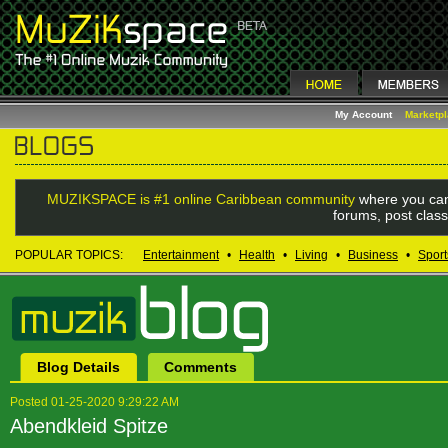
My Account
Marketp
MUZIKSPACE is #1 online Caribbean community
where you can
forums, post class
POPULAR TOPICS:
Entertainment
•
Health
•
Living
•
Business
•
Sport
Blog Details
Comments
Posted 01-25-2020 9:29:22 AM
Abendkleid Spitze