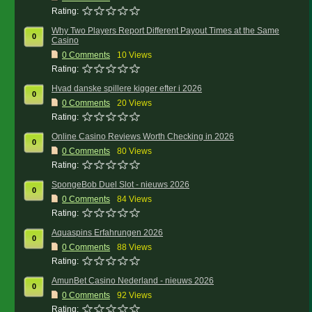
Rating:
Why Two Players Report Different Payout Times at the Same
0
Casino
0
Comments
10 Views
Rating:
Hvad danske spillere kigger efter i 2026
0
0
Comments
20 Views
Rating:
Online Casino Reviews Worth Checking in 2026
0
0
Comments
80 Views
Rating:
SpongeBob Duel Slot - nieuws 2026
0
0
Comments
84 Views
Rating:
Aquaspins Erfahrungen 2026
0
0
Comments
88 Views
Rating:
AmunBet Casino Nederland - nieuws 2026
0
0
Comments
92 Views
Rating: