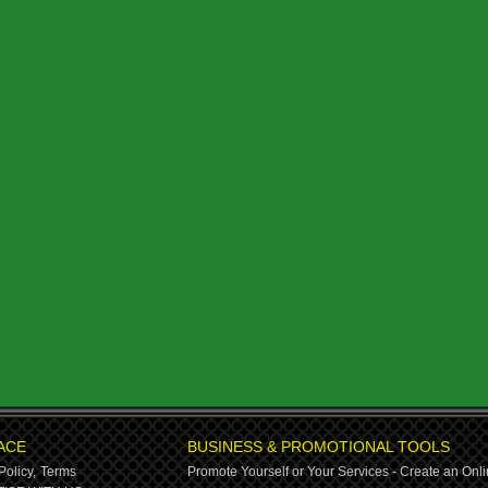
ACE
BUSINESS & PROMOTIONAL TOOLS
Policy,
Terms
Promote Yourself or Your Services - Create an Onli