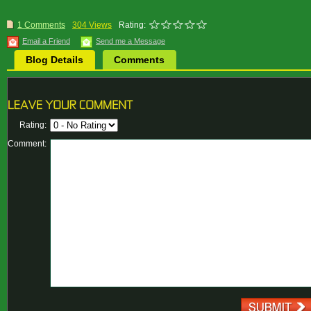
1 Comments
304 Views
Rating:
Email a Friend
Send me a Message
Blog Details
Comments
Rating:
Comment: